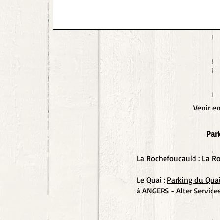
Venir e
Par
La Rochefoucauld :
La Ro
Le Quai :
Parking du Qu
a
à ANGERS - Alter
Service