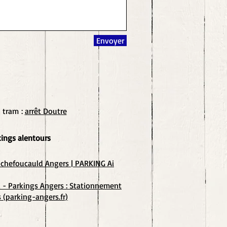
Envoyer
n tram
:
arrêt Doutre
kings alentours
chefoucauld Angers | PARKING Ai
i - Parkings Angers : Stationnement
s (parking-a
ngers.fr)