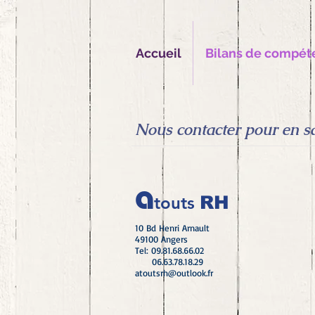
Accueil
Bilans de compét
Nous contacter pour en savo
a
RH
touts
10 Bd Henri Arnault
49100 Angers
Tel: 09.81.68.66.02
06.63.78.18.29
atoutsrh@outlook.fr